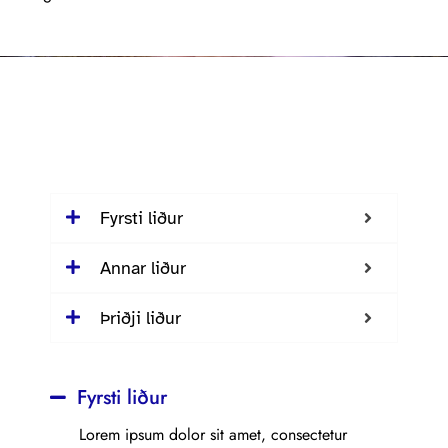
Fyrsti liður
Annar liður
Þriðji liður
Fyrsti liður
Lorem ipsum dolor sit amet, consectetur