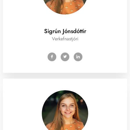
Sigrún Jónsdóttir
Verkefnastjóri