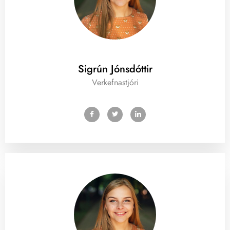
Sigrún Jónsdóttir
Verkefnastjóri